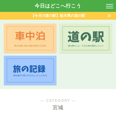
今日はどこへ行こう
【今月の道の駅】栃木県の道の駅
― CATEGORY ―
宮城