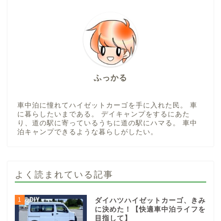
宮城
ひまわりがたくさん咲く道の駅『三本木』
2024年12月28日
宮城
モロヘイヤソフトが食べられる道の駅「おおさ
と」
2024年7月30日
HOME
道の駅
宮城
検索
検索