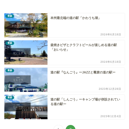
青森
本州最北端の道の駅「かわうち湖」
2024年6月18日
青森
釜焼きピザとクラフトビールが楽しめる道の駅
「おいらせ」
2024年6月18日
青森
道の駅『なんごう』ーJAZZと蕎麦の道の駅ー
2023年12月28日
青森
道の駅「しんごう」ーキャンプ場が併設されてい
る道の駅ー
2023年12月4日