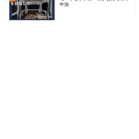
中泊
4
長旅のよりどころ道の駅『しもつ
け』
5
実は重要な道の駅『もりた』
どこに行こう？